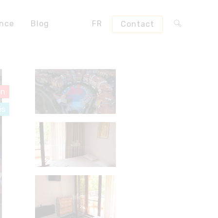
ence
Blog
FR
Contact
on
és