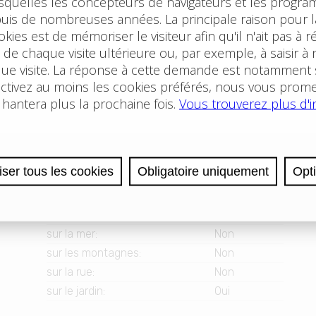
institution de santé
:
Oui
poste
:
Oui
supermarché
:
Oui
réseau complet de magasins et
Oui
de services
:
A -
Extrêmement
Efficacité énergétique du
bâtiment
économique
Vue
sur la piscine
:
Non
sur la mer
:
Non
sur les montagnes
:
Non
sur la rue
:
Non
sur le jardin
:
Oui