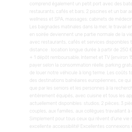
comprend également un petit port avec des bate
restaurants; cafés et bars; 2 piscines et un bar a
wellness et SPA, massages; cabinets de médecin
Les baignades matinales dans la mer, le travail e
en soirée deviennent une partie normale de la v
avec restaurants, cafés et services disponibles to
distance : location longue durée à partir de 250 
+ 1 dépôt remboursable; Internet et TV (environ 
payer selon la consommation réelle; parking gratui
de louer notre véhicule à long terme. Les coûts t
des destinations balnéaires européennes, ce qui 
que par les seniors et les personnes à la recher
entièrement équipés, avec cuisine et tous les a
actuellement disponibles: studios; 2 pièces; 3 
couples, aux familles, aux collègues travaillant à 
Simplement pour tous ceux qui rêvent d’une vie m
excellente accessibilité! Excellentes connexions 