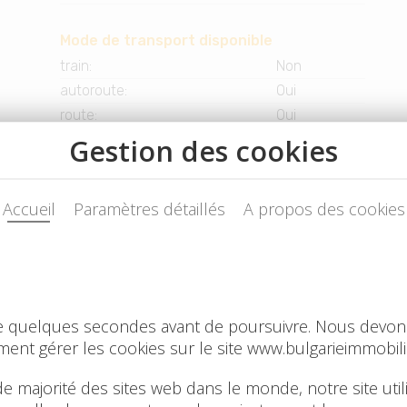
Mode de transport disponible
train
:
Non
autoroute
:
Oui
route
:
Oui
transport urbain ou régional
:
Oui
bus
:
Oui
Électricité
120V
:
Non
230V
:
Oui
380V / 400V
:
Non
Aménagements publics
école
:
Oui
école maternelle
:
Oui