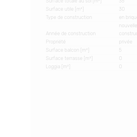
Surface totale au sol [m²]
35
Surface utile [m²]
30
Type de construction
en briq
nouvell
Année de construction
constru
Propriété
privée
Surface balcon [m²]
5
Surface terrasse [m²]
0
Loggia [m²]
0