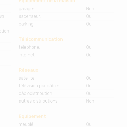
Équipement de la maison
garage
:
Non
ues
ascenseur
:
Oui
e
parking
:
Oui
ction
Télécommunication
télephone
:
Oui
internet
:
Oui
Réseaux
satellite
:
Oui
télévision par câble
:
Oui
câblodistribution
:
Oui
autres distributions
:
Non
Equipement
meublé
:
Oui