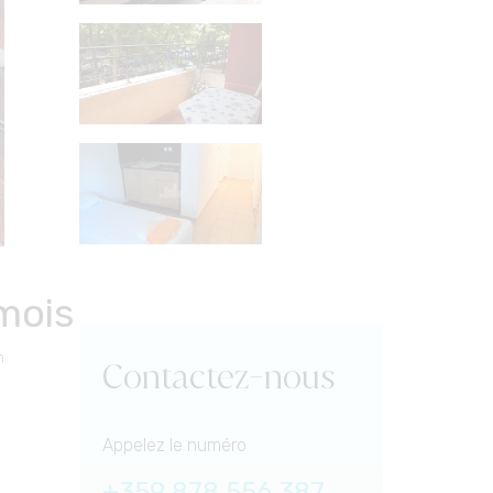
mois
n
Contactez-nous
Appelez le numéro
+359 878 556 387