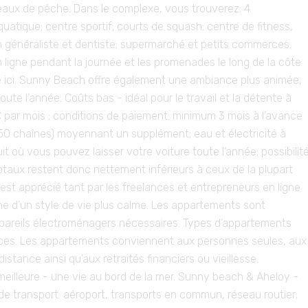
aux de pêche. Dans le complexe, vous trouverez: 4
quatique; centre sportif; courts de squash; centre de fitness,
 généraliste et dentiste; supermarché et petits commerces.
n ligne pendant la journée et les promenades le long de la côte
ie ici. Sunny Beach offre également une ambiance plus animée,
ute l’année. Coûts bas - idéal pour le travail et la détente à
€ par mois ; conditions de paiement: minimum 3 mois à l’avance
150 chaînes) moyennant un supplément; eau et électricité à
t où vous pouvez laisser votre voiture toute l’année; possibilit
otaux restent donc nettement inférieurs à ceux de la plupart
est apprécié tant par les freelances et entrepreneurs en ligne
che d’un style de vie plus calme. Les appartements sont
ppareils électroménagers nécessaires. Types d’appartements
pièces. Les appartements conviennent aux personnes seules, aux
distance ainsi qu’aux retraités financiers ou vieillesse.
eilleure - une vie au bord de la mer. Sunny beach & Aheloy -
de transport: aéroport, transports en commun, réseau routier;