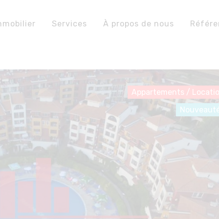
mmobilier
Services
À propos de nous
Référ
Appartements
/
Locati
Nouveaut