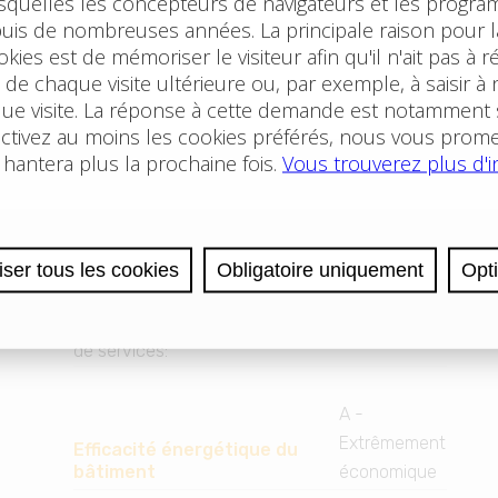
120V
:
Non
230V
:
Oui
380V / 400V
:
Non
Aménagements publics
école
:
Oui
école maternelle
:
Oui
institution de santé
:
Oui
poste
:
Oui
supermarché
:
Oui
réseau complet de magasins et
Oui
de services
:
A -
Extrêmement
Efficacité énergétique du
bâtiment
économique