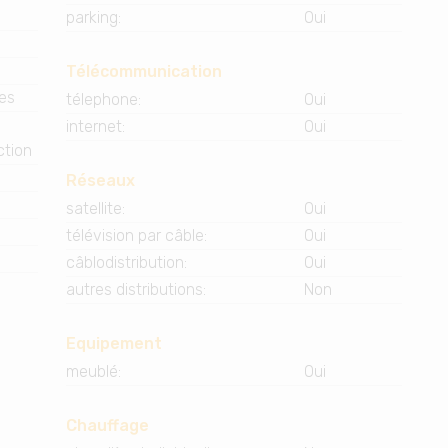
parking
:
Oui
Télécommunication
ues
télephone
:
Oui
e
internet
:
Oui
ction
Réseaux
satellite
:
Oui
télévision par câble
:
Oui
câblodistribution
:
Oui
autres distributions
:
Non
Equipement
meublé
:
Oui
Chauffage