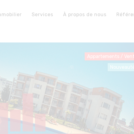
mmobilier
Services
À propos de nous
Référ
Appartements
/
Ven
Nouveaut