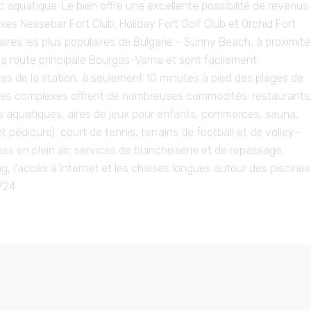
 aquatique. Le bien offre une excellente possibilité de revenus
exes Nessebar Fort Club, Holiday Fort Golf Club et Orchid Fort
ires les plus populaires de Bulgarie - Sunny Beach, à proximité
 la route principale Bourgas-Varna et sont facilement
ges de la station, à seulement 10 minutes à pied des plages de
 ces complexes offrent de nombreuses commodités: restaurants
ns aquatiques, aires de jeux pour enfants, commerces, sauna,
pédicure), court de tennis, terrains de football et de volley-
ness en plein air, services de blanchisserie et de repassage,
g, l'accès à Internet et les chaises longues autour des piscines
/24.