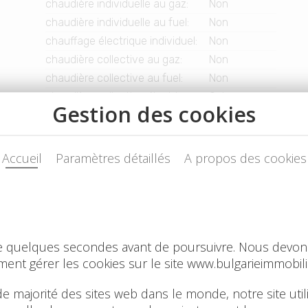
chaudière individuelle au gaz
:
Non
chaudière individuelle au fuel
:
Non
chauffage électrique individuel
:
Non
chaudière collective au gaz
:
Non
chaudière collective au fuel
:
Non
chaudière collective électrique
:
Oui
chauffage urbain
:
Non
autre
:
Non
Mode de transport disponible
train
:
Oui
autoroute
:
Oui
route
:
Oui
transport urbain ou régional
:
Oui
bus
:
Oui
Électricité