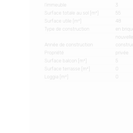
l’immeuble
3
Surface totale au sol [m²]
55
Surface utile [m²]
48
Type de construction
en briq
nouvell
Année de construction
constru
Propriété
privée
Surface balcon [m²]
5
Surface terrasse [m²]
0
Loggia [m²]
0