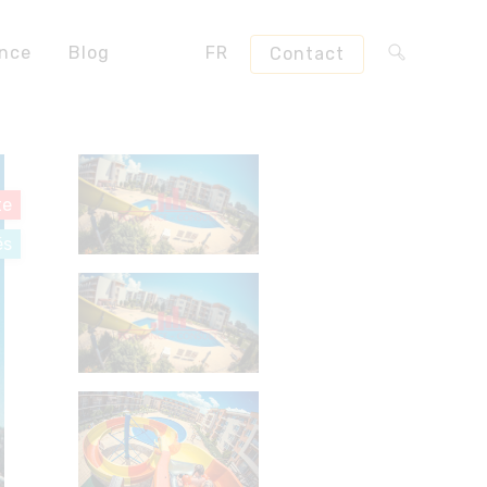
ence
Blog
FR
Contact
te
és