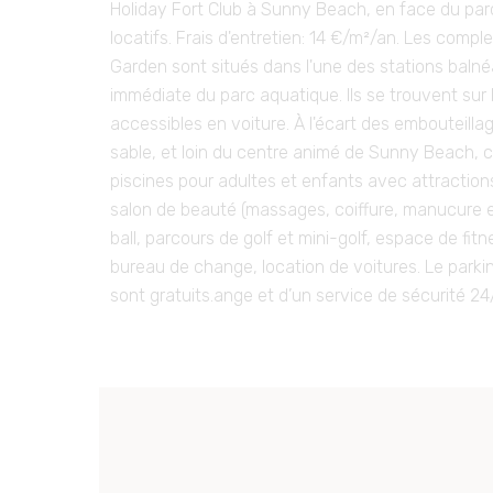
Holiday Fort Club à Sunny Beach, en face du parc
locatifs. Frais d'entretien: 14 €/m²/an. Les compl
Garden sont situés dans l'une des stations balnéa
immédiate du parc aquatique. Ils se trouvent sur
accessibles en voiture. À l'écart des embouteilla
sable, et loin du centre animé de Sunny Beach,
piscines pour adultes et enfants avec attractio
salon de beauté (massages, coiffure, manucure et 
ball, parcours de golf et mini-golf, espace de fit
bureau de change, location de voitures. Le parkin
sont gratuits.ange et d’un service de sécurité 24