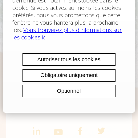
TÉLÉPHONE
+359 878 556 387
E-MAIL
office@finance-consult.cz
WHATS APP
WhatsApp contact
VIBER
Viber contact