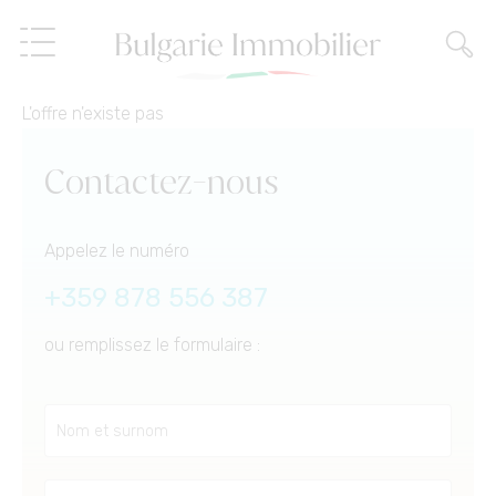
L'offre n'existe pas
Immobilier
Contactez-nous
Services
Appelez le numéro
À propos de nous
Prestations immobilières
+359 878 556 387
ou remplissez le formulaire :
Référence
Vente à crédit
Blog
Gestion immobilière
FR
Un autre service