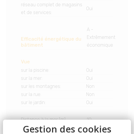
réseau complet de magasins
Oui
et de services
:
A -
Extrêmement
Efficacité énergétique du
bâtiment
économique
Vue
sur la piscine
:
Oui
sur la mer
:
Oui
sur les montagnes
:
Non
sur la rue
:
Non
sur le jardin
:
Oui
Distance à la mer [m]
10