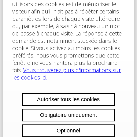
(dont plein air), de piscines sécurisés avec mise à
disposition de chaises longues (dont une pour enfants),
d’un squash, d’un sauna, d’un spa, d’un bain turc, d’un
club pour enfants, d’une salle de massage, de terrains de
jeux pour enfants, de terrains de sport, d’un centre de
santé, d’un terrain de tennis, de babyfoot, d’un billard et
d’une table de ping-pong • La résidence offre également
les services suivants: un restaurant proposant une
cuisine de type bulgare/européenne, de magasins
d’alimentation et d’accessoires pour la plage, d’un service
de location de voitures et d’un service de sécurité 24/24.