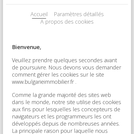
La description
A vendre, studio, front de mer, dans résidence 4*, située
à Aheloy, Bulgarie. Type de bien: studio • Description du
bien: hall d’entrée, séjour coin cuisine, salle de bains avec
WC, balcon • Dimensions: 34 m2 • Étage: 4/5 • Vues: vue
mer, piscine et jardin • 10 mètres plage • Parking: privé et
public • Montant des charges: 12 eur/m2/an • Crédit
vendeur 5 ans: oui • Acompte mini: 20000 euro • Location
possible par agence immobilière avec retour sur
investissement garanti par un gestionnaire • La résidence
est situé sur la plage • La résidence dispose des
équipements suivants: d’une réception (heure
d’ouverture fonction de la saison), d’une salle de fitness