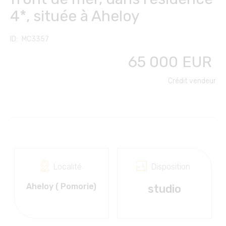
4*, située à Aheloy
Contact
Club des propriétaires
Česky
Transferts depuis/vers
FC FINANCE-CONSULT
l'aéroport
MC3357
English
65 000
EUR
Location de voiture
Polski
Crédit vendeur
Vacances en mer
Slovensky
Voyages, voyages, culture
Русский
Български
Localité
Disposition
Aheloy ( Pomorie)
studio