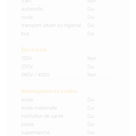
train
:
Non
autoroute
:
Oui
route
:
Oui
transport urbain ou régional
:
Oui
bus
:
Oui
Électricité
120V
:
Non
230V
:
Oui
380V / 400V
:
Non
Aménagements publics
école
:
Oui
école maternelle
:
Oui
institution de santé
:
Oui
poste
:
Oui
supermarché
:
Oui